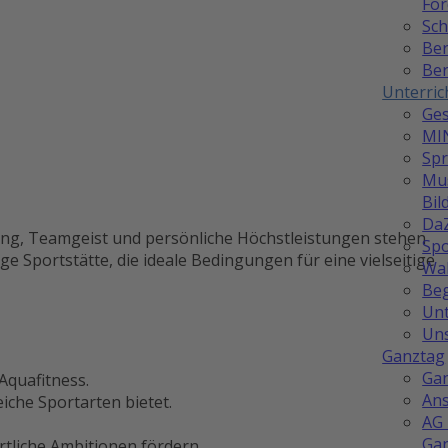
Fö
Sch
Be
Ber
Unterric
Ges
MI
Sp
Mus
Bil
Da
ng, Teamgeist und persönliche Höchstleistungen stehen
Spo
ige Sportstätte, die ideale Bedingungen für eine vielseitige
Wah
Be
Unt
Uns
Ganztag
Ga
quafitness.
Ans
eiche Sportarten bietet.
AG 
Ga
tliche Ambitionen fördern.