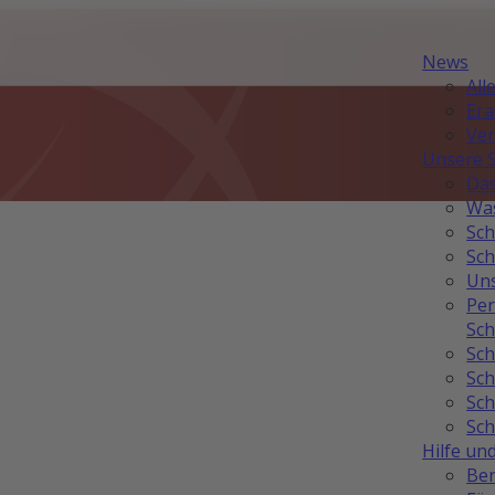
News
All
Er
Ver
Unsere 
Das
Was
Sch
Sch
Uns
Per
Sch
Sch
Sch
Sch
Sch
Hilfe un
Ber