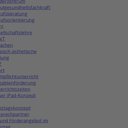
rderzentrum
ulgesundheitsfachkraft
rufsberatung
ufsorientierung
ht
ellschaftslehre
NT
rachen
isch-ästhetische
dung
Z
rt
lpflichtunterricht
gabtenförderung
errichtszeiten
er iPad-Konzept
nztagskonzept
prechpartner
und Förderangebot im
nztag