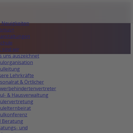
e Neuigkeiten
asmus+
anstaltungen
Schule
 sind wir
 uns auszeichnet
ulorganisation
ulleitung
ere Lehrkräfte
sonalrat & Örtlicher
werbehindertenvertreter
ul- & Hausverwaltung
ülervertretung
ulelternbeirat
ulkonferenz
d Beratung
atungs- und