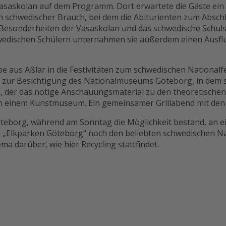
Vasaskolan auf dem Programm. Dort erwartete die Gäste ei
n schwedischer Brauch, bei dem die Abiturienten zum Abschl
e Besonderheiten der Vasaskolan und das schwedische Schul
edischen Schülern unternahmen sie außerdem einen Ausflug
e aus Aßlar in die Festivitäten zum schwedischen Nationalf
 zur Besichtigung des Nationalmuseums Göteborg, in dem si
, der das nötige Anschauungsmaterial zu den theoretischen 
 in einem Kunstmuseum. Ein gemeinsamer Grillabend mit den
teborg, während am Sonntag die Möglichkeit bestand, an e
im „Elkparken Göteborg“ noch den beliebten schwedischen Na
a darüber, wie hier Recycling stattfindet.