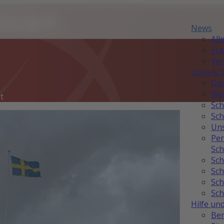
mus+
News
All
Er
Ver
Unsere 
Das
Was
t
Sch
Sch
Uns
Per
Sch
Sch
Sch
Sch
Sch
Hilfe un
Ber