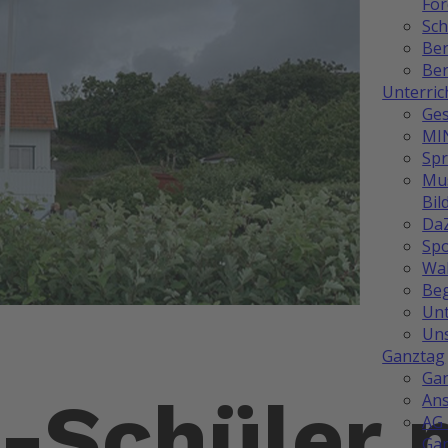
Fö
Sch
Be
Ber
Unterric
Ges
MI
Sp
Mus
Bil
Da
Spo
Wah
Be
Unt
Uns
Ganztag
Ga
-Schüler 
Ans
AG 
Ga