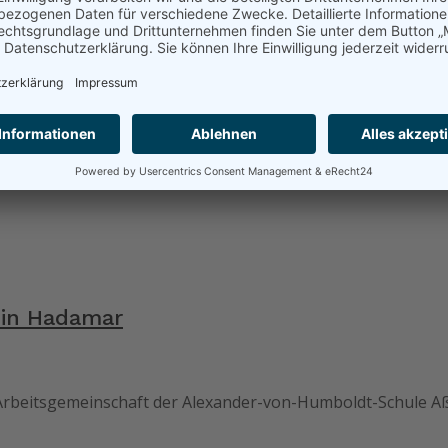
 in Hadamar
Arbeitsgemeinschaft der Alexander-von-Humboldt-Schule Aßl