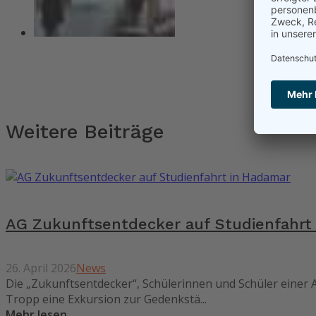
Weitere Beiträge
AG Zukunftsentdecker auf Studienfahrt
26. April 2026
News
Die „Zukunftsentdecker“, Schülerinnen und Schüler einer 
Tropp eine Exkursion zur Gedenkstä...
Mehr lesen