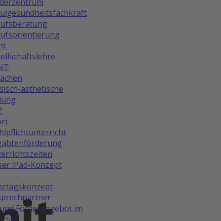
rderzentrum
ulgesundheitsfachkraft
rufsberatung
ufsorientierung
ht
ellschaftslehre
NT
rachen
isch-ästhetische
dung
Z
rt
lpflichtunterricht
gabtenförderung
errichtszeiten
er iPad-Konzept
nztagskonzept
mit
prechpartner
und Förderangebot im
nztag