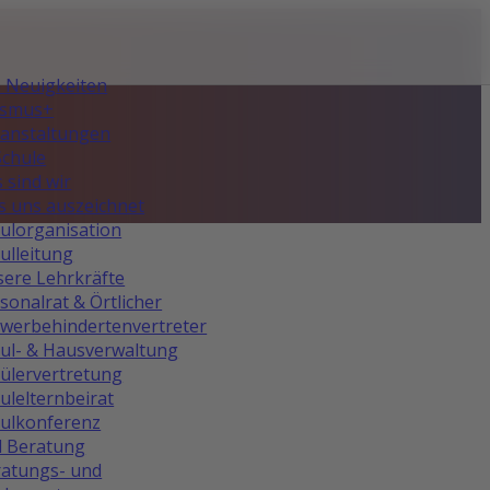
e Neuigkeiten
asmus+
anstaltungen
Schule
 sind wir
 uns auszeichnet
ulorganisation
ulleitung
ere Lehrkräfte
sonalrat & Örtlicher
werbehindertenvertreter
ul- & Hausverwaltung
ülervertretung
ulelternbeirat
ulkonferenz
d Beratung
atungs- und