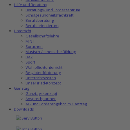
Hilfe und Beratung
Beratungs- und Förderzentrum
Schulgesundheitsfachkraft
Berufsberatung
Berufsorientierung
Unterricht
Gesellschaftslehre
MINT
Sprachen
Musisch-ästhetische Bildung
DaZ
Sport
Wahlpflichtunterricht
Begabtenförderung
Unterrichtszeiten
Unser iPad-Konzept
Ganztag
Ganztagskonzept
Ansprechpartner
AG und Förderangebot im Ganztag
Downloads