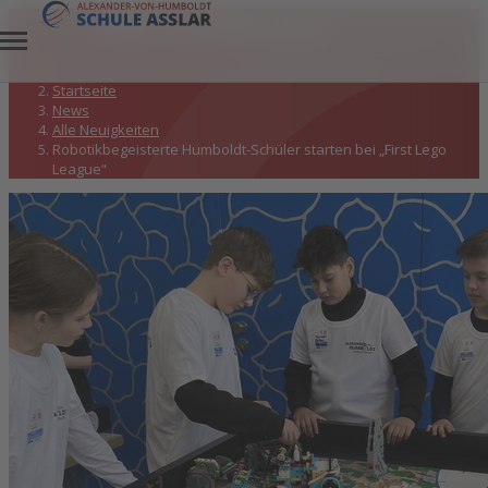
Alle Neuigkeiten
Startseite
News
Alle Neuigkeiten
Robotikbegeisterte Humboldt-Schüler starten bei „First Lego
League“