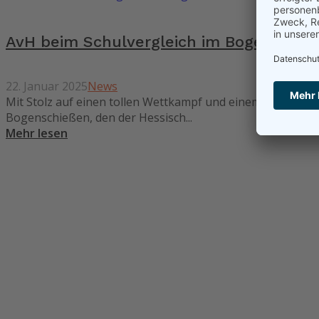
AvH beim Schulvergleich im Bogenschie
22. Januar 2025
News
Mit Stolz auf einen tollen Wettkampf und einem riesigen 
Bogenschießen, den der Hessisch...
Mehr lesen