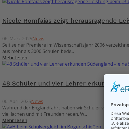
Nicole Romfaias zeigt herausragende Le
06. März 2025
News
Seit seiner Premiere im Wissenschaftsjahr 2006 verzeichn
aus mehr als 3000 Schulen bede...
Mehr lesen
48 Schüler und vier Lehrer erkunden Sü
06. April 2025
News
Während der Englandfahrt haben wir Schüler viel Aufreg
viel lachen und mit Freunden reden. W...
Mehr lesen