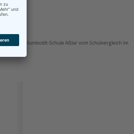
exander-von-Humboldt-Schule Aßlar vom Schulvergleich im