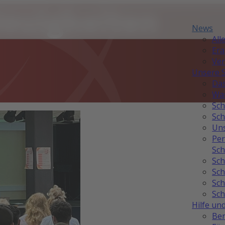
Neuigkeiten
News
All
Er
Ver
Unsere 
Das
Was
Sch
Sch
Uns
Per
Sch
Sch
Sch
Sch
Sch
Hilfe un
Ber