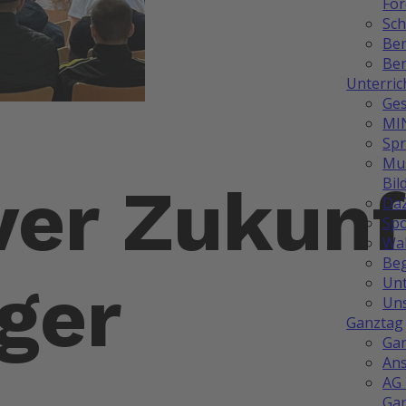
Fö
Sch
Be
Ber
Unterric
Ges
MI
Sp
Mus
Bil
ver Zukunf
Da
Spo
Wah
Be
ger
Unt
Uns
Ganztag
Ga
Ans
AG 
Ga