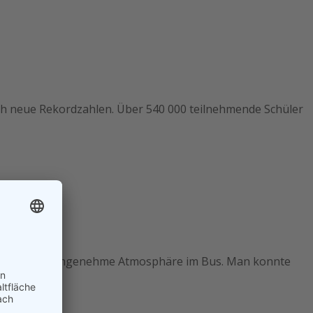
ich neue Rekordzahlen. Über 540 000 teilnehmende Schüler
rrschte eine angenehme Atmosphäre im Bus. Man konnte