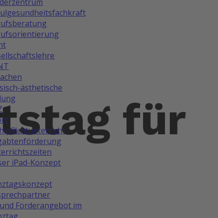
rderzentrum
ulgesundheitsfachkraft
rufsberatung
ufsorientierung
ht
ellschaftslehre
NT
rachen
isch-ästhetische
dung
tstag für
Z
rt
lpflichtunterricht
gabtenförderung
errichtszeiten
er iPad-Konzept
nztagskonzept
prechpartner
und Förderangebot im
nztag