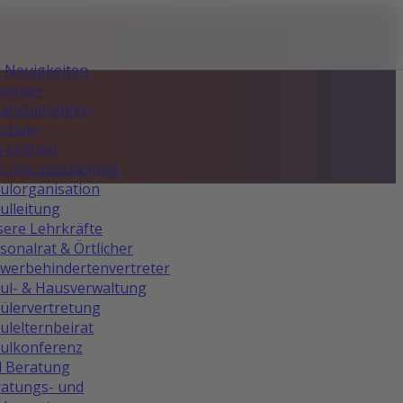
e Neuigkeiten
asmus+
anstaltungen
Schule
 sind wir
 uns auszeichnet
ulorganisation
ulleitung
ere Lehrkräfte
sonalrat & Örtlicher
werbehindertenvertreter
ul- & Hausverwaltung
ülervertretung
ulelternbeirat
ulkonferenz
d Beratung
atungs- und