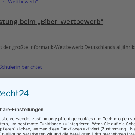
istung beim „Biber-Wettbewerb“
et der größte Informatik-Wettbewerb Deutschlands alljährl
dengland – eine Schülerin berichtet
endes und Spaßiges erlebt. Schon während der Hinfahrt he