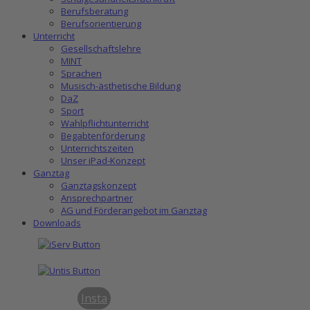
Berufsberatung
Berufsorientierung
Unterricht
Gesellschaftslehre
MINT
Sprachen
Musisch-ästhetische Bildung
DaZ
Sport
Wahlpflichtunterricht
Begabtenförderung
Unterrichtszeiten
Unser iPad-Konzept
Ganztag
Ganztagskonzept
Ansprechpartner
AG und Förderangebot im Ganztag
Downloads
Insta