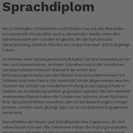
Sprachdiplom
Mit 22 beteiligten Schülerinnen und Schülern hat sich die Alexander-
von-Humboldt-Schule Aßlar auch in diesem Jahr wieder unter den
teilnehmerstärksten Schulen eingereiht, die die französische
Sprachprüfung „Diplôme d’Etudes en Langue Franҫaise“ (DELF) abgelegt
haben.
Im Rahmen einer Arbeitsgemeinschaft hatten sie ihre Kompetenzen im
Hör- und Leseverstehen, im freien Schreiben und in der mündlichen
Sprachproduktion trainiert. Während die ersten drei
Anforderungsbereiche von den Aßlarer Französischlehrerinnen Grit
Schleiter und Anke Paul in der Humboldt-Schule abgenommen wurden,
mussten die Schüler zur mündlichen Prüfung an die Liebig-Schule in
Gießen, wo sie Muttersprachlern gegenüber standen. Mit dem weltweit
anerkannten Diplom haben die Schüler nun nicht nur einen Nachweis
ihrer Sprachkenntnisse erworben, den sie bei Bewerbungen vorlegen
können, sondern auch gezeigt, dass sie zu zusätzlichem Engagement
bereit sind.
Nun erhielten die Neunt- und Zehntklässler ihre Ergebnisse, die sich
sehen lassen können. Alle Teilnehmer haben die Prüfung bestanden,
einige sogar mit mehr als 90 von 100 möglichen Punkten. Allen voran