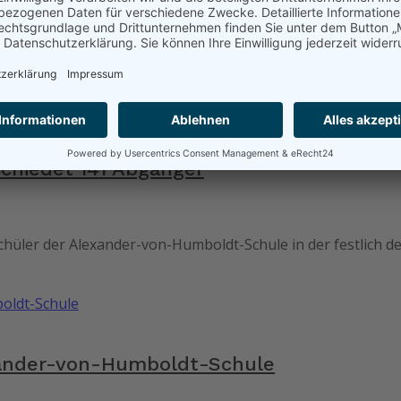
chiedet 141 Abgänger
ler der Alexander-von-Humboldt-Schule in der festlich deko
xander-von-Humboldt-Schule