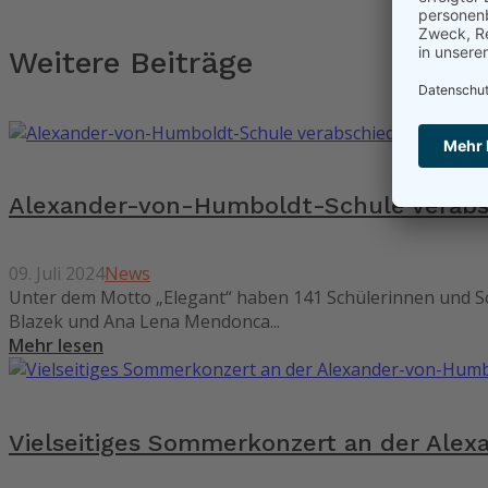
Weitere Beiträge
Alexander-von-Humboldt-Schule verabs
09. Juli 2024
News
Unter dem Motto „Elegant“ haben 141 Schülerinnen und Schü
Blazek und Ana Lena Mendonca...
Mehr lesen
Vielseitiges Sommerkonzert an der Ale