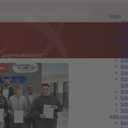
Neuigkeiten
News
All
Er
Ver
Unsere 
Das
Was
„Jugend debattiert“
Sch
Sch
Uns
Per
Sch
Sch
Sch
Sch
Sch
Hilfe un
Ber