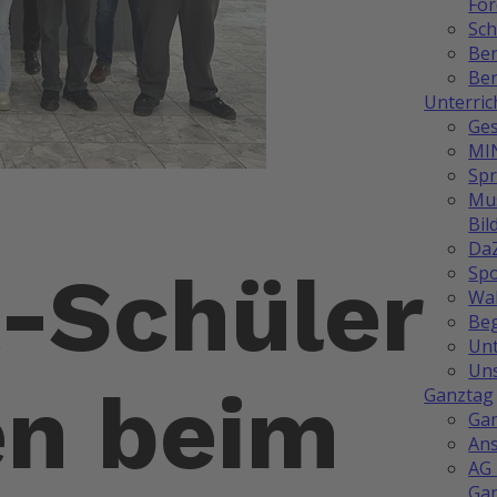
Fö
Sch
Be
Ber
Unterric
Ges
MI
Sp
Mus
Bil
Da
-Schüler
Spo
Wah
Be
Unt
Uns
en beim
Ganztag
Ga
Ans
AG 
Ga