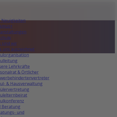
e Neuigkeiten
asmus+
anstaltungen
Schule
 sind wir
 uns auszeichnet
ulorganisation
ulleitung
ere Lehrkräfte
sonalrat & Örtlicher
werbehindertenvertreter
ul- & Hausverwaltung
ülervertretung
ulelternbeirat
ulkonferenz
d Beratung
atungs- und