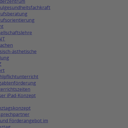
rderzentrum
ulgesundheitsfachkraft
rufsberatung
ufsorientierung
ht
ellschaftslehre
NT
rachen
isch-ästhetische
dung
Z
rt
lpflichtunterricht
gabtenförderung
errichtszeiten
er iPad-Konzept
nztagskonzept
prechpartner
und Förderangebot im
nztag