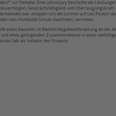
rden?“ zur Debatte. Eine Lehrerjury beurteilte die Leistunge
drucksvermögen, Gesprächsfähigkeit und Überzeugungskraft
 beendet war, einigten sich die Juroren auf Leo Peusch als
nder-von-Humboldt-Schule stattfindet, vertreten.
ellt einen Baustein im Bereich Begabtenförderung an der A
d eines gelingenden Zusammenlebens in einer vielfältigen G
nas Falk als Initiator des Projekts.