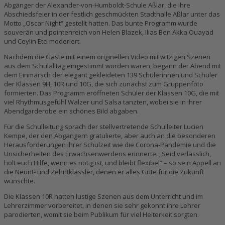
Abgänger der Alexander-von-Humboldt-Schule Aßlar, die ihre
Abschiedsfeier in der festlich geschmückten Stadthalle Aßlar unter das
Motto „Oscar Night“ gestellt hatten. Das bunte Programm wurde
souverän und pointenreich von Helen Blazek, Ilias Ben Akka Ouayad
und Ceylin Etci moderiert.
Nachdem die Gäste mit einem originellen Video mit witzigen Szenen
aus dem Schulalltag eingestimmt worden waren, begann der Abend mit
dem Einmarsch der elegant gekleideten 139 Schülerinnen und Schüler
der Klassen 9H, 10R und 10G, die sich zunächst zum Gruppenfoto
formierten. Das Programm eröffneten Schüler der Klassen 10G, die mit
viel Rhythmusgefühl Walzer und Salsa tanzten, wobei sie in ihrer
Abendgarderobe ein schönes Bild abgaben.
Für die Schulleitung sprach der stellvertretende Schulleiter Lucien
Kempe, der den Abgängern gratulierte, aber auch an die besonderen
Herausforderungen ihrer Schulzeit wie die Corona-Pandemie und die
Unsicherheiten des Erwachsenwerdens erinnerte. „Seid verlässlich,
holt euch Hilfe, wenn es nötig ist, und bleibt flexibel“ – so sein Appell an
die Neunt- und Zehntklässler, denen er alles Gute für die Zukunft
wünschte.
Die Klassen 10R hatten lustige Szenen aus dem Unterricht und im
Lehrerzimmer vorbereitet, in denen sie sehr gekonnt ihre Lehrer
parodierten, womit sie beim Publikum für viel Heiterkeit sorgten.