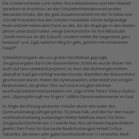
Die Schülervertreter Lorin Sahin, Rosa Mastandrea und Amir Malaeb
sprachen im Anschluss an den Schulelternbeiratsvorsitzenden
Alexander Deske, der die gute Zusammenarbeit mit der SV lobte und
sich mit Präsenten bei den Schülern bedankte. Deren tiefgründige
Rede enthielt neben dem Dank an alle, die die Abgänger in den letzten
Jahren unterstützt hatten, einige Denkanstöße für ihre Mitschüler:
„Denkt nicht nur an die Zukunft, sondern erlebt die Gegenwart ganz
bewusst“ und „Egal, welchen Weg ihr geht, geht ihn mit erhobenem
Haupt!“
Schließlich begann die von großer Herzlichkeit geprägte
Zeugnisvergabe durch die Klassenlehrer. Erstmals wurde dieser Teil
auch auf eine Leinwand projiziert, so dass das Bühnengeschehen
überall im Saal gut verfolgt werden konnte. Nachdem die Klassenfotos
geschossen waren, traten die Gymnasiasten, unterstützt von einigen
Realschülern, als großer Chor auf und erzeugten mit ihrer
ausdrucksstarken Interpretation von „Sign of the Times“ (Harry Styles)
und „Slipping through my fingers“ (ABBA) Gänsehautmomente im Saal.
Es folgte die Ehrung verdienter Schüler durch den Leiter des
Gymnasialzweigs Jahrgang 8 bis 10, Jonas Falk, und den für den Haupt-
und Realschulzweig zuständigen Rektor Matthias Hund. Für ihren
Zeugnisdurchschnitt von 1,7 wurde Naz Atca als beste Hauptschülerin
geehrt. Den Preis für das beste Realschulzeugnis erhielt Sofiya
Tatsenko, die einen sehr guten Durchschnitt von 1,1 erreichte. Noch