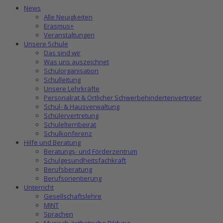
News
Alle Neuigkeiten
Erasmus+
Veranstaltungen
Unsere Schule
Das sind wir
Was uns auszeichnet
Schulorganisation
Schulleitung
Unsere Lehrkräfte
Personalrat & Örtlicher Schwerbehindertenvertreter
Schul- & Hausverwaltung
Schülervertretung
Schulelternbeirat
Schulkonferenz
Hilfe und Beratung
Beratungs- und Förderzentrum
Schulgesundheitsfachkraft
Berufsberatung
Berufsorientierung
Unterricht
Gesellschaftslehre
MINT
Sprachen
Musisch-ästhetische Bildung