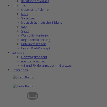
Berufsorientierung
Unterricht
Gesellschaftslehre
MINT
Sprachen
Musisch-ästhetische Bildung
DaZ
Sport
Wahlpflichtunterricht
Begabtenförderung
Unterrichtszeiten
Unser iPad-Konzept
Ganztag
Ganztagskonzept
Ansprechpartner
AG und Förderangebot im Ganztag
Downloads
Insta