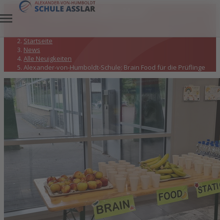
Alle Neuigkeiten
Startseite
News
Alle Neuigkeiten
Alexander-von-Humboldt-Schule: Brain Food für die Prüflinge